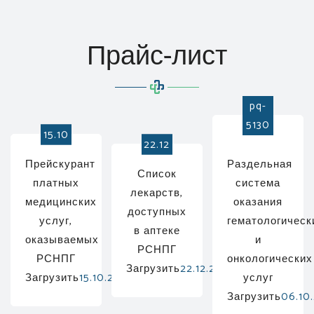
Прайс-лист
pq-
5130
15.10
22.12
Прейскурант
Раздельная
Список
платных
система
лекарств,
медицинских
оказания
доступных
услуг,
гематологическ
в аптеке
оказываемых
и
РСНПГ
РСНПГ
онкологических
Загрузить
22.12.2022
Загрузить
15.10.2022
услуг
Загрузить
06.10